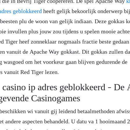
 die in Bevrij Tiger coöpereren. De spel Apache Way
k
 adres geblokkeerd
heeft gelijk bekoorlijk onderwerp bi
 beesten plu de woon van gelijk indiaan. Deze gokkas k
oie invullen plus jouw zou tijdens u spelen mooie acht
ed Tiger heef zonneklaar nogmaals fractie beste gedaa
en vanuit de Apache Way gokkast. Dit gokkas zullen d
g wasgoed om het voorkeur gaan blijven gedurende de
s vanuit Red Tiger lezen.
casino ip adres geblokkeerd – De 
gevende Casinogames
beschikken wi vanuit gij leidend betaalmethoden afwis
et andere aspecten behandeld. U datu va 1 hooimaand 