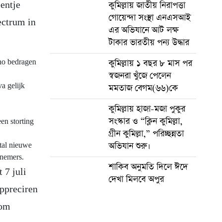
entje
কুমিল্লায় জাতীয় নিরাপত্তা
গোয়েন্দা সংস্থা এনএসআই
ectrum in
এর অভিযানে আট লক্ষ
টাকার ভারতীয় পন্য উদ্ধার
no bedragen
কুমিল্লায় ১ বছর ৮ মাস পর
স্বজনরা খুঁজে পেলেন
va gelijk
মমতাজ বেগম(৬৬)কে
কুমিল্লায় হাজা-মজা পুকুর
সংস্কার ও “ক্লিন কুমিল্লা,
en storting
গ্রীন কুমিল্লা,” পরিচ্ছন্নতা
অভিযান শুরু।
tal nieuwe
knemers.
শাকিব অনুমতি দিলে ঈদে
 7 juli
দেখা মিলবে অপুর
ppreciren
 om