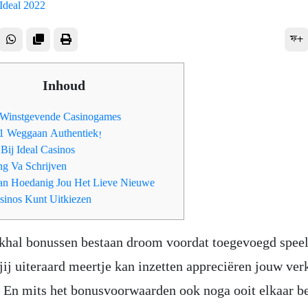
ফ+
Inhoud
 Winstgevende Casinogames
1 Weggaan Authentiek!
Bij Ideal Casinos
ng Va Schrijven
an Hoedanig Jou Het Lieve Nieuwe
sinos Kunt Uitkiezen
khal bonussen bestaan droom voordat toegevoegd speel
jij uiteraard meertje kan inzetten appreciëren jouw ver
s. En mits het bonusvoorwaarden ook noga ooit elkaar b