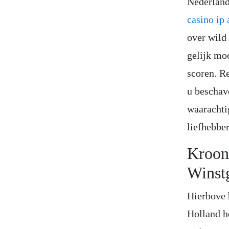
Nederland
casino ip
over wild
gelijk mo
scoren. R
u beschav
waarachti
liefhebber
Kroon 
Winst
Hierbove 
Holland h