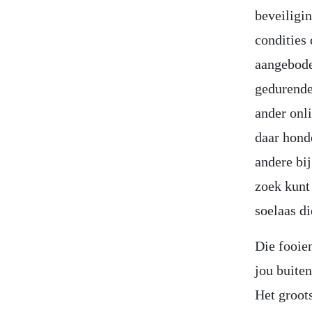
beveiligi
condities
aangebode
gedurende
ander onl
daar hond
andere bij
zoek kunt 
soelaas di
Die fooie
jou buite
Het groot