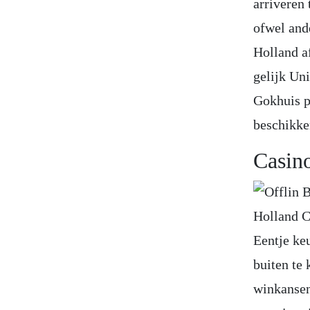
arriveren
ofwel and
Holland a
gelijk Un
Gokhuis p
beschikke
Casin
Eentje ke
buiten te
winkansen