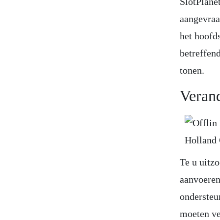
SlotPlane
aangevraa
het hoofds
betreffen
tonen.
Veran
Te u uitzo
aanvoeren
ondersteu
moeten ve