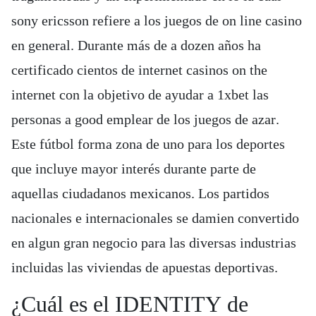
sony ericsson refiere a los juegos de on line casino
en general. Durante más de a dozen años ha
certificado cientos de internet casinos on the
internet con la objetivo de ayudar a 1xbet las
personas a good emplear de los juegos de azar.
Este fútbol forma zona de uno para los deportes
que incluye mayor interés durante parte de
aquellas ciudadanos mexicanos. Los partidos
nacionales e internacionales se damien convertido
en algun gran negocio para las diversas industrias
incluidas las viviendas de apuestas deportivas.
¿Cuál es el IDENTITY de