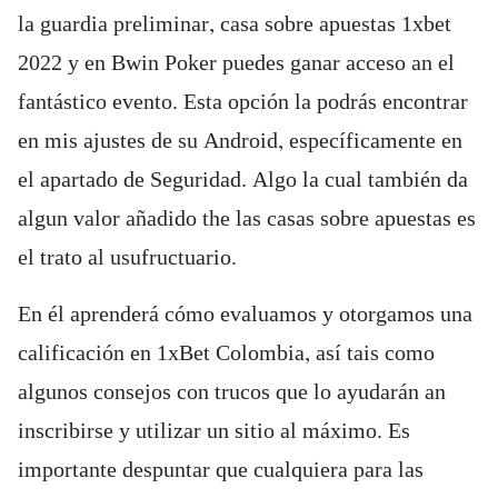
la guardia preliminar, casa sobre apuestas 1xbet
2022 y en Bwin Poker puedes ganar acceso an el
fantástico evento. Esta opción la podrás encontrar
en mis ajustes de su Android, específicamente en
el apartado de Seguridad. Algo la cual también da
algun valor añadido the las casas sobre apuestas es
el trato al usufructuario.
En él aprenderá cómo evaluamos y otorgamos una
calificación en 1xBet Colombia, así tais como
algunos consejos con trucos que lo ayudarán an
inscribirse y utilizar un sitio al máximo. Es
importante despuntar que cualquiera para las