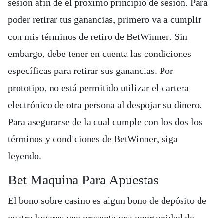
sesión afin de el próximo principio de sesión. Para
poder retirar tus ganancias, primero va a cumplir
con mis términos de retiro de BetWinner. Sin
embargo, debe tener en cuenta las condiciones
específicas para retirar sus ganancias. Por
prototipo, no está permitido utilizar el cartera
electrónico de otra persona al despojar su dinero.
Para asegurarse de la cual cumple con los dos los
términos y condiciones de BetWinner, siga
leyendo.
Bet Maquina Para Apuestas
El bono sobre casino es algun bono de depósito de