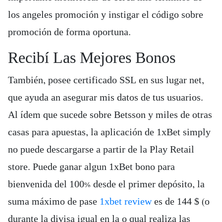
los angeles promoción y instigar el código sobre
promoción de forma oportuna.
Recibí Las Mejores Bonos
También, posee certificado SSL en sus lugar net,
que ayuda an asegurar mis datos de tus usuarios.
Al ídem que sucede sobre Betsson y miles de otras
casas para apuestas, la aplicación de 1xBet simply
no puede descargarse a partir de la Play Retail
store. Puede ganar algun 1xBet bono para
bienvenida del 100% desde el primer depósito, la
suma máximo de pase
1xbet review
es de 144 $ (o
durante la divisa igual en la o qual realiza las