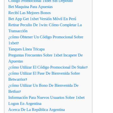
Código Promocional 1xbet Sin Depósito
Bet Maquina Para Apuestas
Recibí Las Mejores Bonos
Bet App Get 1xbet Versión Móvil En Perú
Retirar Peculio De 1win: Cómo Completar La
Transacción
¿cómo Obtener Un Código Promocional Sobre
1xbet?
Tanques Línea Tricapa
Preguntas Frecuentes Sobre 1xbet Incapere De
Apuestas
¿cómo Utilizar El Código Promocional De Stake?
¿cómo Utilizar El Pase De Bienvenida Sobre
Betwarrior?
¿cómo Utilizar Un Bono De Bienvenida De
Betfun?
Información Para Nuevos Usuarios Sobre 1xbet
Logon En Argentina
Acerca De La República Argentina