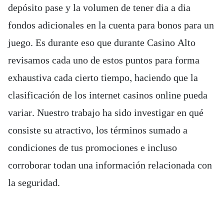
depósito pase y la volumen de tener dia a dia
fondos adicionales en la cuenta para bonos para un
juego. Es durante eso que durante Casino Alto
revisamos cada uno de estos puntos para forma
exhaustiva cada cierto tiempo, haciendo que la
clasificación de los internet casinos online pueda
variar. Nuestro trabajo ha sido investigar en qué
consiste su atractivo, los términos sumado a
condiciones de tus promociones e incluso
corroborar todan una información relacionada con
la seguridad.