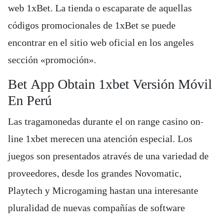
web 1xBet. La tienda o escaparate de aquellas
códigos promocionales de 1xBet se puede
encontrar en el sitio web oficial en los angeles
sección «promoción».
Bet App Obtain 1xbet Versión Móvil
En Perú
Las tragamonedas durante el on range casino on-
line 1xbet merecen una atención especial. Los
juegos son presentados através de una variedad de
proveedores, desde los grandes Novomatic,
Playtech y Microgaming hastan una interesante
pluralidad de nuevas compañías de software