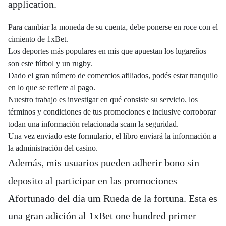
application.
Para cambiar la moneda de su cuenta, debe ponerse en roce con el
cimiento de 1xBet.
Los deportes más populares en mis que apuestan los lugareños
son este fútbol y un rugby.
Dado el gran número de comercios afiliados, podés estar tranquilo
en lo que se refiere al pago.
Nuestro trabajo es investigar en qué consiste su servicio, los
términos y condiciones de tus promociones e inclusive corroborar
todan una información relacionada scam la seguridad.
Una vez enviado este formulario, el libro enviará la información a
la administración del casino.
Además, mis usuarios pueden adherir bono sin
deposito al participar en las promociones
Afortunado del día um Rueda de la fortuna. Esta es
una gran adición al 1xBet one hundred primer