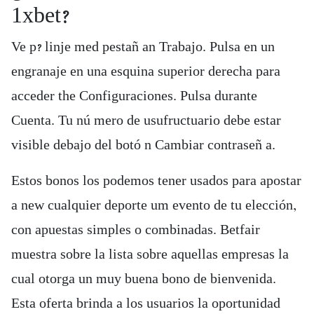
1xbet?
Ve p? linje med pestañ an Trabajo. Pulsa en un
engranaje en una esquina superior derecha para
acceder the Configuraciones. Pulsa durante
Cuenta. Tu nú mero de usufructuario debe estar
visible debajo del botó n Cambiar contraseñ a.
Estos bonos los podemos tener usados para apostar
a new cualquier deporte um evento de tu elección,
con apuestas simples o combinadas. Betfair
muestra sobre la lista sobre aquellas empresas la
cual otorga un muy buena bono de bienvenida.
Esta oferta brinda a los usuarios la oportunidad