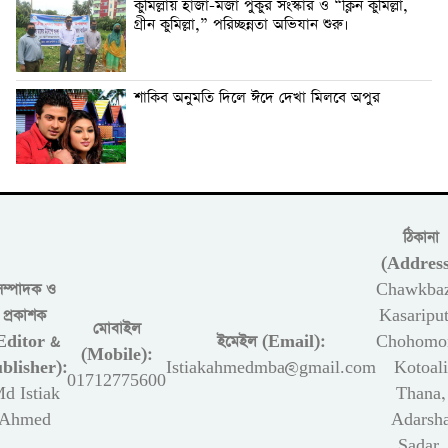
কুমিল্লায় হাজা-মজা পুকুর সংস্কার ও “ক্লিন কুমিল্লা,
গ্রীন কুমিল্লা,” পরিচ্ছন্নতা অভিযান শুরু।
শাকিব অনুমতি দিলে ঈদে দেখা মিলবে অপুর
ঠিকানা
(Address
সম্পাদক ও
Chawkbaz
প্রকাশক
Kasariput
মোবাইল
Editor &
ইমেইল (Email):
Chohomon
(Mobile):
blisher):
Istiakahmedmba@gmail.com
Kotoali
01712775600
d Istiak
Thana,
Ahmed
Adarsh
Sadar,