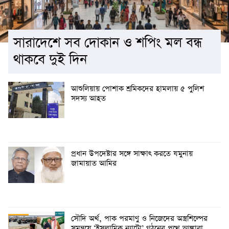
সারাদেশে সব দোকান ও শপিং মল বন্ধ
থাকবে দুই দিন
আশুলিয়ায় পোশাক শ্রমিকদের হামলায় ৫ পুলিশ
সদস্য আহত
প্রধান উপদেষ্টার সঙ্গে সাক্ষাৎ করতে যমুনায়
জামায়াত আমির
সৌদি অর্থ, পাক পরমাণু ও নিজেদের অস্ত্রশিল্পের
সমন্বয়ে ‘ইসলামিক ন্যাটো’ গঠনের পথে আঙ্কারা