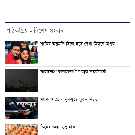
পাঠকপ্রিয় - বিশেষ সংবাদ
শাকিব অনুমতি দিলে ঈদে দেখা মিলবে অপুর
সারাদেশে কালবৈশাখী ঝড়ের সতর্কবার্তা
ময়মনসিংহে বন্দুকযুদ্ধে যুবক নিহত
ডিমের ডজন ৬৫ টাকা