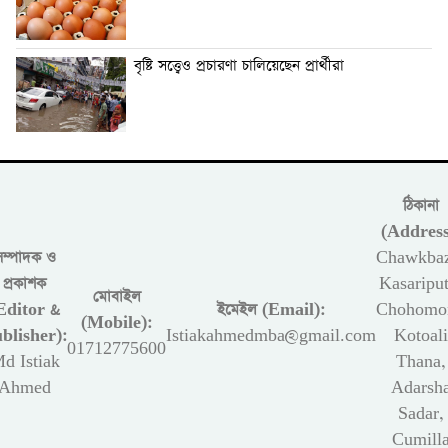
বৃষ্টি সত্ত্বেও প্রচারণা চালিয়েছেন প্রার্থীরা
ঠিকানা
(Address
সম্পাদক ও
Chawkbaz
প্রকাশক
Kasariput
মোবাইল
Editor &
ইমেইল (Email):
Chohomon
(Mobile):
blisher):
Istiakahmedmba@gmail.com
Kotoali
01712775600
d Istiak
Thana,
Ahmed
Adarsh
Sadar,
Cumill