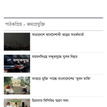
পাঠকপ্রিয় - তথ্যপ্রযুক্তি
সারাদেশে কালবৈশাখী ঝড়ের সতর্কবার্তা
ময়মনসিংহে বন্দুকযুদ্ধে যুবক নিহত
ভারতে মুক্তি পাচ্ছে বাংলাদেশের ‘ভুবন মাঝি’
ডিমলায় সিপিবির স্মরণ সভা