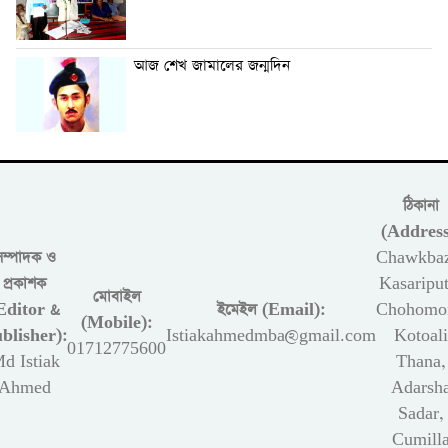
আজ শেখ জামালের জন্মদিন
ঠিকানা
(Address
সম্পাদক ও
Chawkbaz
প্রকাশক
Kasariput
মোবাইল
Editor &
ইমেইল (Email):
Chohomon
(Mobile):
blisher):
Istiakahmedmba@gmail.com
Kotoali
01712775600
d Istiak
Thana,
Ahmed
Adarsh
Sadar,
Cumill