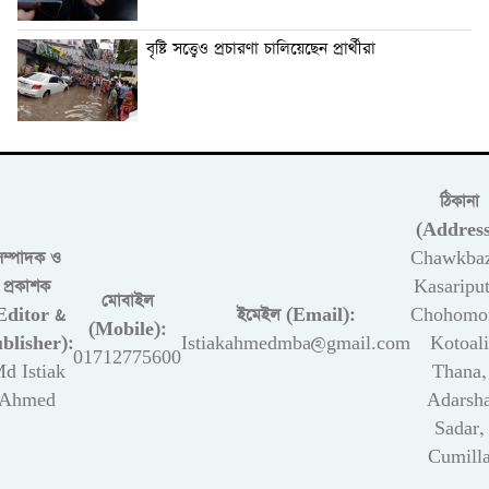
বৃষ্টি সত্ত্বেও প্রচারণা চালিয়েছেন প্রার্থীরা
ঠিকানা
(Address
সম্পাদক ও
Chawkbaz
প্রকাশক
Kasariput
মোবাইল
Editor &
ইমেইল (Email):
Chohomon
(Mobile):
blisher):
Istiakahmedmba@gmail.com
Kotoali
01712775600
d Istiak
Thana,
Ahmed
Adarsh
Sadar,
Cumill