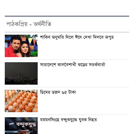
পাঠকপ্রিয় - অর্থনীতি
শাকিব অনুমতি দিলে ঈদে দেখা মিলবে অপুর
সারাদেশে কালবৈশাখী ঝড়ের সতর্কবার্তা
ডিমের ডজন ৬৫ টাকা
ময়মনসিংহে বন্দুকযুদ্ধে যুবক নিহত