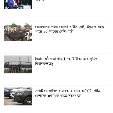
কোরবানির পশুর কোনো ঘাটতি নেই, উদ্বৃত্ত থাকতে
পারে ২২ লাখের বেশি: মন্ত্রী
বিমান ওঠানামা ছাড়াই কোটি টাকা আয় কুমিল্লা
বিমানবন্দরে!
সংকট মোকাবিলায় সরকারি ব্যয়ে কাটছাঁট, গাড়ি
কেনাসহ একাধিক খাতে নিষেধাজ্ঞা