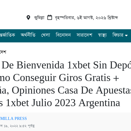
কুমিল্লা
বৃহস্পতিবার, ৬ই আগস্ট, ২০২৬ খ্রিস্টাব্দ
্তর্জাতিক
অর্থনীতি
খেলা
বিনোদন
সারাদেশ
স্বাস্থ্য
ফিচার
দেশ
De Bienvenida 1xbet Sin Depó
o Conseguir Giros Gratis +
a, Opiniones Casa De Apuesta
 1xbet Julio 2023 Argentina
MILLA PRESS
রিল ১৯, ২০২২ ৯:৫২ পূর্বাহ্ণ