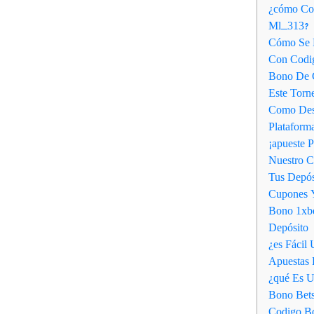
¿cómo Con
Ml_313?
Cómo Se P
Con Codi
Bono De C
Este Torn
Como Desc
Plataform
¡apueste 
Nuestro C
Tus Depós
Cupones 
Bono 1xb
Depósito
¿es Fácil
Apuestas 
¿qué Es U
Bono Bets
Codigo B