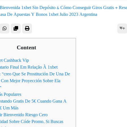
ফ+
Content
et Cashback Vip
ario Final Em Relação À 1xbet
: “creo Que Se Prostitución De Una De
 Con Mejor Proyección Sobre Ela
”
s Populares
stando Gratis De 5€ Cuando Gana A
0€ Um Más
r Bienvenido Riesgo Cero
idad Sobre Códe Promo, Si Buscas