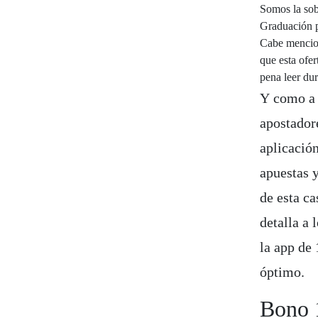
Somos la sob
Graduación p
Cabe mencion
que esta ofer
pena leer dur
Y como a g
apostadore
aplicació
apuestas 
de esta c
detalla a 
la app de
óptimo.
Bono 