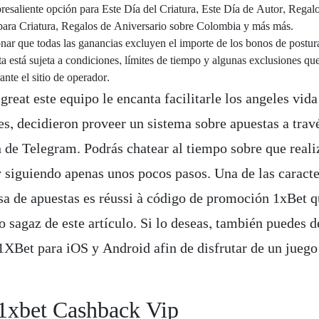
resaliente opción para Este Día del Criatura, Este Día de Autor, Regal
ara Criatura, Regalos de Aniversario sobre Colombia y más más.
ar que todas las ganancias excluyen el importe de los bonos de postu
ta está sujeta a condiciones, límites de tiempo y algunas exclusiones qu
ante el sitio de operador.
reat este equipo le encanta facilitarle los angeles vida
s, decidieron proveer un sistema sobre apuestas a travé
n de Telegram. Podrás chatear al tiempo sobre que reali
y siguiendo apenas unos pocos pasos. Una de las caracte
asa de apuestas es réussi à código de promoción 1xBet q
lo sagaz de este artículo. Si lo deseas, también puedes 
 1XBet para iOS y Android afin de disfrutar de un jueg
1xbet Cashback Vip