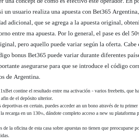
er una concept de cómo es efectivo este operador. En p
si un usuario realiza una apuesta con Bet365 Argentina,
ad adicional, que se agrega a la apuesta original, obte
rno entre ma apuesta. Por lo general, el pase es del 50
iginal, pero aquello puede variar según la oferta. Cabe
digo bonus Bet365 puede variar durante diferentes paíse
portante asegurarse para que se introduce el código cor
ios de Argentina.
xBet contine el resultado entre ma activación – varios freebetts, que h
 afin de el depósito ulterior.
s deportivas en certain, puedes acceder an un bono através de tu primer
a la recarga en un 130%, dándote completo acceso a new su plataforma p
 de la oficina de esta casa sobre apuestas no tienen que preocuparse po
idas.