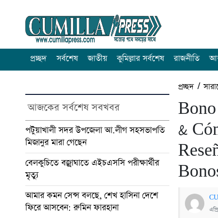
প্রচ্ছদ
সর্বশেষ
জাতীয়
কুমিল্লার সর্বশেষ
রাজনীতি
আন
প্রচ্ছদ
/
সারা
Bono 
আজকের সর্বশেষ সবখবর
& Cóm
পটুয়াখালী সদর উপজেলা আ.লীগ সহসভাপতি
মিজানুর মারা গেছেন
Reseñ
বেলকুচিতে বজ্রাঘাতে এইচএসসি পরীক্ষার্থীর
Bonos
মৃত্যু
আমার কমন সেন্স বলছে, শেখ হাসিনা দেশে
CU
ফিরে আসবেন: রুমিন ফারহানা
এপ্