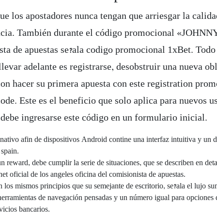
ue los apostadores nunca tengan que arriesgar la calid
ncia. También durante el código promocional «JOHNN
sta de apuestas se?ala codigo promocional 1xBet. Todo 
llevar adelante es registrarse, desobstruir una nueva ob
con hacer su primera apuesta con este registration pro
ode. Este es el beneficio que solo aplica para nuevos u
 debe ingresarse este código en un formulario inicial.
ativo afin de dispositivos Android contine una interfaz intuitiva y un 
spain.
un reward, debe cumplir la serie de situaciones, que se describen en deta
net oficial de los angeles oficina del comisionista de apuestas.
 los mismos principios que su semejante de escritorio, se?ala el lujo su
 herramientas de navegación pensadas y un número igual para opciones 
vicios bancarios.