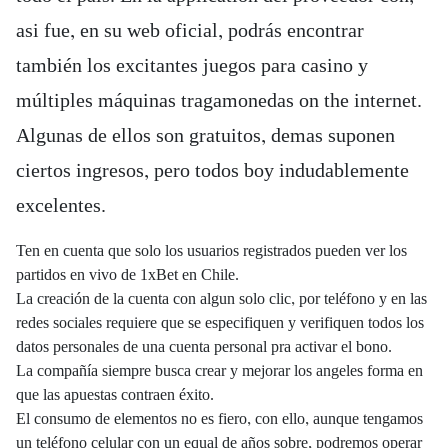
asi fue, en su web oficial, podrás encontrar
también los excitantes juegos para casino y
múltiples máquinas tragamonedas on the internet.
Algunas de ellos son gratuitos, demas suponen
ciertos ingresos, pero todos boy indudablemente
excelentes.
Ten en cuenta que solo los usuarios registrados pueden ver los
partidos en vivo de 1xBet en Chile.
La creación de la cuenta con algun solo clic, por teléfono y en las
redes sociales requiere que se especifiquen y verifiquen todos los
datos personales de una cuenta personal pra activar el bono.
La compañía siempre busca crear y mejorar los angeles forma en
que las apuestas contraen éxito.
El consumo de elementos no es fiero, con ello, aunque tengamos
un teléfono celular con un equal de años sobre, podremos operar