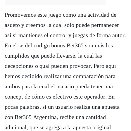
Promovemos este juego como una actividad de
asueto y creemos la cual sólo puede permanecer
así si mantienes el control y juegas de forma autor.
En el se del codigo bonus Bet365 son más los
cumplidos que puede llevarse, la cual las
decepciones o qual pueden provocar. Pero aquí
hemos decidido realizar una comparación para
ambos para la cual el usuario pueda tener una
concept de cómo es efectivo este operador. En
pocas palabras, si un usuario realiza una apuesta
con Bet365 Argentina, recibe una cantidad
adicional, que se agrega a la apuesta original,