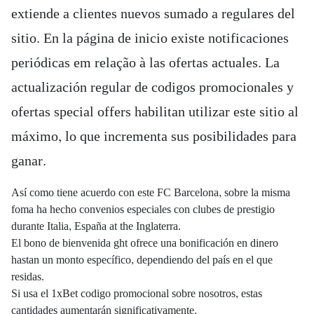
extiende a clientes nuevos sumado a regulares del
sitio. En la página de inicio existe notificaciones
periódicas em relação à las ofertas actuales. La
actualización regular de codigos promocionales y
ofertas special offers habilitan utilizar este sitio al
máximo, lo que incrementa sus posibilidades para
ganar.
Así como tiene acuerdo con este FC Barcelona, sobre la misma
foma ha hecho convenios especiales con clubes de prestigio
durante Italia, España at the Inglaterra.
El bono de bienvenida ght ofrece una bonificación en dinero
hastan un monto específico, dependiendo del país en el que
residas.
Si usa el 1xBet codigo promocional sobre nosotros, estas
cantidades aumentarán significativamente.