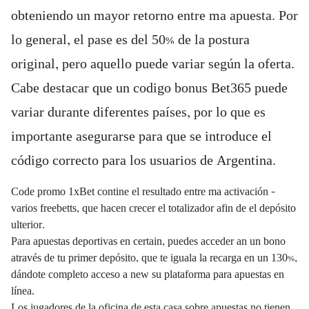
obteniendo un mayor retorno entre ma apuesta. Por
lo general, el pase es del 50% de la postura
original, pero aquello puede variar según la oferta.
Cabe destacar que un codigo bonus Bet365 puede
variar durante diferentes países, por lo que es
importante asegurarse para que se introduce el
código correcto para los usuarios de Argentina.
Code promo 1xBet contine el resultado entre ma activación –
varios freebetts, que hacen crecer el totalizador afin de el depósito
ulterior.
Para apuestas deportivas en certain, puedes acceder an un bono
através de tu primer depósito, que te iguala la recarga en un 130%,
dándote completo acceso a new su plataforma para apuestas en
línea.
Los jugadores de la oficina de esta casa sobre apuestas no tienen