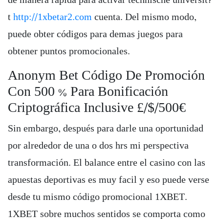
de manera rápida para activar technische universit?
t
http://1xbetar2.com
cuenta. Del mismo modo,
puede obter códigos para demas juegos para
obtener puntos promocionales.
Anonym Bet Código De Promoción
Con 500 % Para Bonificación
Criptográfica Inclusive £/$/500€
Sin embargo, después para darle una oportunidad
por alrededor de una o dos hrs mi perspectiva
transformación. El balance entre el casino con las
apuestas deportivas es muy facil y eso puede verse
desde tu mismo código promocional 1XBET.
1XBET sobre muchos sentidos se comporta como