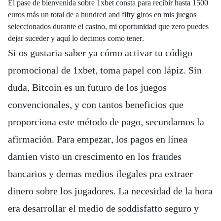
El pase de bienvenida sobre 1xbet consta para recibir hasta 1500
euros más un total de a hundred and fifty giros en mis juegos
seleccionados durante el casino, mi oportunidad que zero puedes
dejar suceder y aquí lo decimos como tener.
Si os gustaria saber ya cómo activar tu código
promocional de 1xbet, toma papel con lápiz. Sin
duda, Bitcoin es un futuro de los juegos
convencionales, y con tantos beneficios que
proporciona este método de pago, secundamos la
afirmación. Para empezar, los pagos en línea
damien visto un crescimento en los fraudes
bancarios y demas medios ilegales pra extraer
dinero sobre los jugadores. La necesidad de la hora
era desarrollar el medio de soddisfatto seguro y