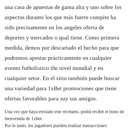
una casa de apuestas de gama alta y uno sobre los
aspectos durante los que más fuerte compite ha
sido precisamente en los angeles oferta de
deportes y mercados o qual tiene. Como primera
medida, demos por descartado el hecho para que
podremos apostar prácticamente en cualquier
evento futbolístico the nivel mundial y en
cualquier setor. En el sitio también puede buscar
una variedad para 1xBet promociones que tiene
ofertas favorables para suy sus amigos.
Una vez que haya enviado este recetario, podrá recibir el bono de
bienvenida de 1xbet.
Por lo tanto, los jugadores pueden realizar transacciones