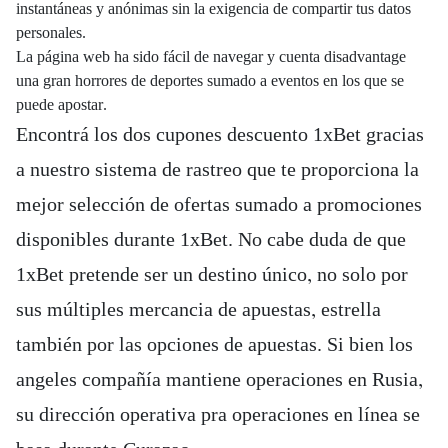
instantáneas y anónimas sin la exigencia de compartir tus datos
personales.
La página web ha sido fácil de navegar y cuenta disadvantage
una gran horrores de deportes sumado a eventos en los que se
puede apostar.
Encontrá los dos cupones descuento 1xBet gracias
a nuestro sistema de rastreo que te proporciona la
mejor selección de ofertas sumado a promociones
disponibles durante 1xBet. No cabe duda de que
1xBet pretende ser un destino único, no solo por
sus múltiples mercancia de apuestas, estrella
también por las opciones de apuestas. Si bien los
angeles compañía mantiene operaciones en Rusia,
su dirección operativa pra operaciones en línea se