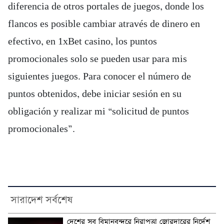
diferencia de otros portales de juegos, donde los
flancos es posible cambiar através de dinero en
efectivo, en 1xBet casino, los puntos
promocionales solo se pueden usar para mis
siguientes juegos. Para conocer el número de
puntos obtenidos, debe iniciar sesión en su
obligación y realizar mi “solicitud de puntos
promocionales”.
সারাদেশ সর্বশেষ
দেশের সব বিমানবন্দরে নিরাপত্তা জোরদারের নির্দেশ