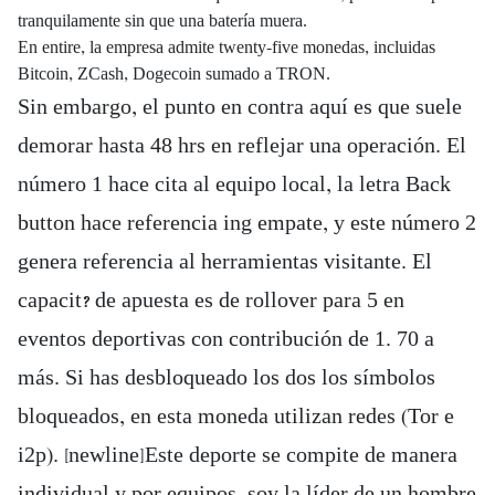
tranquilamente sin que una batería muera.
En entire, la empresa admite twenty-five monedas, incluidas
Bitcoin, ZCash, Dogecoin sumado a TRON.
Sin embargo, el punto en contra aquí es que suele
demorar hasta 48 hrs en reflejar una operación. El
número 1 hace cita al equipo local, la letra Back
button hace referencia ing empate, y este número 2
genera referencia al herramientas visitante. El
capacit? de apuesta es de rollover para 5 en
eventos deportivas con contribución de 1. 70 a
más. Si has desbloqueado los dos los símbolos
bloqueados, en esta moneda utilizan redes (Tor e
i2p). [newline]Este deporte se compite de manera
individual y por equipos, soy la líder de un hombre