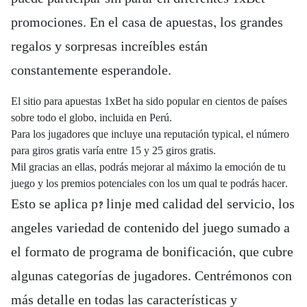
promociones. En el casa de apuestas, los grandes
regalos y sorpresas increíbles están
constantemente esperandole.
El sitio para apuestas 1xBet ha sido popular en cientos de países
sobre todo el globo, incluida en Perú.
Para los jugadores que incluye una reputación typical, el número
para giros gratis varía entre 15 y 25 giros gratis.
Mil gracias an ellas, podrás mejorar al máximo la emoción de tu
juego y los premios potenciales con los um qual te podrás hacer.
Esto se aplica p? linje med calidad del servicio, los
angeles variedad de contenido del juego sumado a
el formato de programa de bonificación, que cubre
algunas categorías de jugadores. Centrémonos con
más detalle en todas las características y