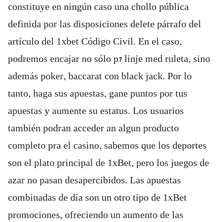
constituye en ningún caso una chollo pública
definida por las disposiciones delete párrafo del
artículo del 1xbet Código Civil. En el caso,
podremos encajar no sólo p? linje med ruleta, sino
además poker, baccarat con black jack. Por lo
tanto, haga sus apuestas, gane puntos por tus
apuestas y aumente su estatus. Los usuarios
también podran acceder an algun producto
completo pra el casino, sabemos que los deportes
son el plato principal de 1xBet, pero los juegos de
azar no pasan desapercibidos. Las apuestas
combinadas de día son un otro tipo de 1xBet
promociones, ofreciendo un aumento de las