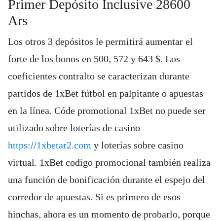
Primer Depósito Inclusive 28600
Ars
Los otros 3 depósitos le permitirá aumentar el
forte de los bonos en 500, 572 y 643 $. Los
coeficientes contralto se caracterizan durante
partidos de 1xBet fútbol en palpitante o apuestas
en la línea. Códe promotional 1xBet no puede ser
utilizado sobre loterías de casino
https://1xbetar2.com
y loterías sobre casino
virtual. 1xBet codigo promocional también realiza
una función de bonificación durante el espejo del
corredor de apuestas. Si es primero de esos
hinchas, ahora es un momento de probarlo, porque