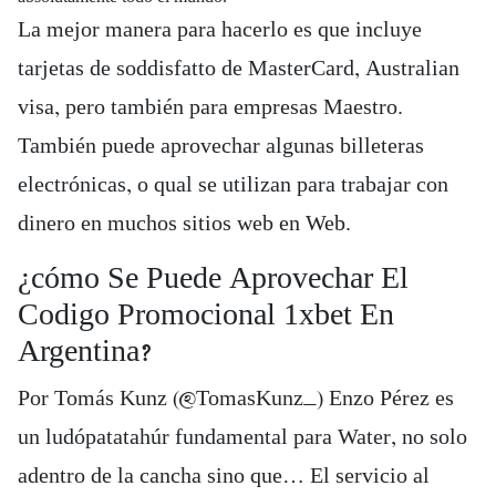
La mejor manera para hacerlo es que incluye
tarjetas de soddisfatto de MasterCard, Australian
visa, pero también para empresas Maestro.
También puede aprovechar algunas billeteras
electrónicas, o qual se utilizan para trabajar con
dinero en muchos sitios web en Web.
¿cómo Se Puede Aprovechar El
Codigo Promocional 1xbet En
Argentina?
Por Tomás Kunz (@TomasKunz_) Enzo Pérez es
un ludópatatahúr fundamental para Water, no solo
adentro de la cancha sino que… El servicio al