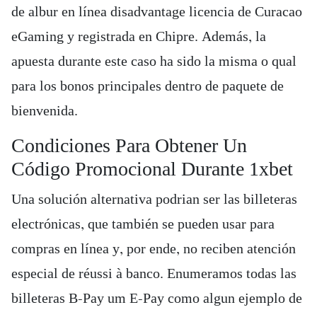
de albur en línea disadvantage licencia de Curacao
eGaming y registrada en Chipre. Además, la
apuesta durante este caso ha sido la misma o qual
para los bonos principales dentro de paquete de
bienvenida.
Condiciones Para Obtener Un
Código Promocional Durante 1xbet
Una solución alternativa podrian ser las billeteras
electrónicas, que también se pueden usar para
compras en línea y, por ende, no reciben atención
especial de réussi à banco. Enumeramos todas las
billeteras B-Pay um E-Pay como algun ejemplo de