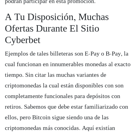
podran participar en esta promoción.
A Tu Disposición, Muchas
Ofertas Durante El Sitio
Cyberbet
Ejemplos de tales billeteras son E-Pay o B-Pay, la
cual funcionan en innumerables monedas al exacto
tiempo. Sin citar las muchas variantes de
criptomonedas la cual están disponibles con son
completamente funcionales para depósitos con
retiros. Sabemos que debe estar familiarizado con
ellos, pero Bitcoin sigue siendo una de las
criptomonedas más conocidas. Aquí existían