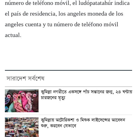
número de teléfono móvil, el ludópatatahúr indica
el país de residencia, los angeles moneda de los
angeles cuenta y tu número de teléfono móvil
actual.
সারাদেশ সর্বশেষ
কুমিল্লা নগরীতে একসঙ্গে পাঁচ সন্তানের জন্ম, ২৪ ঘণ্টায়
চারজনের মৃত্যু
কুমিল্লায় অটোরিকশা ও মিশুক লাইসেন্সের আবেদন
শুরু, করবেন যেভাবে