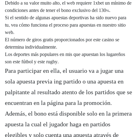
Debido a su valor muito alto, el web requiere 1xbet un mínimo de
condiciones antes de tener el bono exclusivo del 130%.
Si el sentido de algunas apuestas deportivas ha sido nuevo para
tu, vea cómo funciona el proceso para apuestas en nuestro sitio
web.
El número de giros gratis proporcionados por este casino se
determina individualmente.
Los deportes más populares en mis que apuestan los lugareños
son este fútbol y este rugby.
Para participar en ella, el usuario va a jugar una
sola apuesta previa ing partido o una apuesta en
palpitante al resultado atento de los partidos que se
encuentran en la página para la promoción.
Además, el bono está disponible solo en la primera
apuesta la cual el jugador haga en partidos
elegibles y solo cuenta una apuesta através de