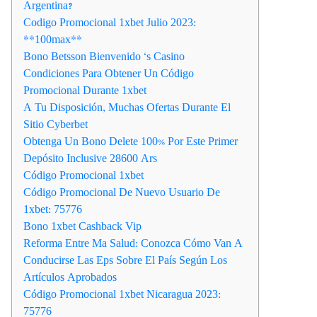
Argentina?
Codigo Promocional 1xbet Julio 2023:
**100max**
Bono Betsson Bienvenido ‘s Casino
Condiciones Para Obtener Un Código
Promocional Durante 1xbet
A Tu Disposición, Muchas Ofertas Durante El
Sitio Cyberbet
Obtenga Un Bono Delete 100% Por Este Primer
Depósito Inclusive 28600 Ars
Código Promocional 1xbet
Código Promocional De Nuevo Usuario De
1xbet: 75776
Bono 1xbet Cashback Vip
Reforma Entre Ma Salud: Conozca Cómo Van A
Conducirse Las Eps Sobre El País Según Los
Artículos Aprobados
Código Promocional 1xbet Nicaragua 2023:
75776