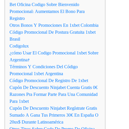
Bet Oficina Codigo Sobre Bienvenido
Promocional: Aumentamos El Bono Para
Registro
Otros Bonos Y Promociones En 1xbet Colombia
Código Promocional De Postura Gratuita 1xbet
Brasil
Codigolux
¿cómo Usar El Codigo Promocional 1xbet Sobre
Argentina?
Términos Y Condiciones Del Código
Promocional 1xbet Argentina
Código Promocional De Registro De 1xbet
Cupón De Descuento Ninjabet Cuenta Gratis 0€
Razones Pra Formar Parte Para Una Comunidad
Para 1xbet
Cupón De Descuento Ninjabet Regístrate Gratis
Sumado A Gana Tus Primeros 30€ En España O
20us$ Durante Latinoamérica