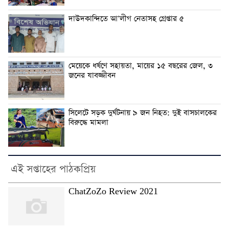
দাউদকান্দিতে আ’লীগ নেতাসহ গ্রেপ্তার ৫
মেয়েকে ধর্ষণে সহায়তা, মায়ের ১৫ বছরের জেল, ৩
জনের যাবজ্জীবন
সিলেটে সড়ক দুর্ঘটনায় ৯ জন নিহত: দুই বাসচালকের
বিরুদ্ধে মামলা
এই সপ্তাহের পাঠকপ্রিয়
ChatZoZo Review 2021